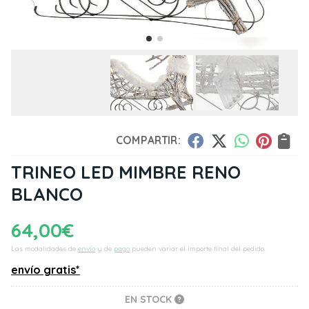
COMPARTIR:
TRINEO LED MIMBRE RENO
BLANCO
64,00
€
Las modalidades de
envío
y de
pago
pueden variar el importe final del pedido.
envío gratis*
EN STOCK