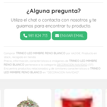
¿Alguna pregunta?
Utiliza el chat o contacta con nosotros y te
guiamos para encontrar tu producto.
981 824 713
ENVIAR EMAIL
Comprar
TRINEO LED MIMBRE RENO BLANCO
por
64,00
€
. Producto en
stock, recogida en tienda.
Precio, información, características e imágenes de
TRINEO LED MIMBRE
RENO BLANCO
pertenece a la categoría
DECORACION NAVIDAD
(37).
Encuentra productos relacionados y de similares características a
TRINEO
LED MIMBRE RENO BLANCO
en "DECORACION NAVIDAD".