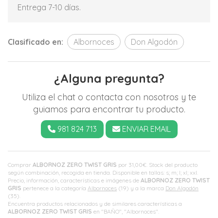
Entrega 7-10 días.
Clasificado en:
Albornoces
Don Algodón
¿Alguna pregunta?
Utiliza el chat o contacta con nosotros y te
guiamos para encontrar tu producto.
981 824 713
ENVIAR EMAIL
Comprar
ALBORNOZ ZERO TWIST GRIS
por
31,00
€
. Stock del producto
según combinación, recogida en tienda. Disponible en tallas: s; m; l; xl; xxl.
Precio, información, características e imágenes de
ALBORNOZ ZERO TWIST
GRIS
pertenece a la categoría
Albornoces
(19) y a la marca
Don Algodón
(35).
Encuentra productos relacionados y de similares características a
ALBORNOZ ZERO TWIST GRIS
en "BAÑO", "Albornoces".