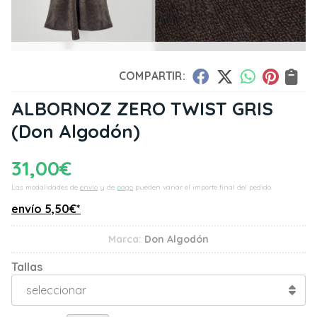
COMPARTIR:
ALBORNOZ ZERO TWIST GRIS
(Don Algodón)
31,00
€
Las modalidades de
envío
y de
pago
pueden variar el importe final del pedido.
envío
5,50
€
*
Marca:
Don Algodón
Tallas