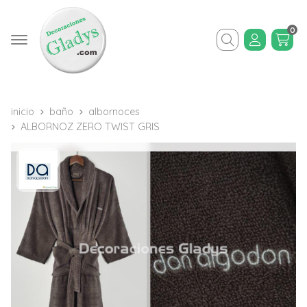
0
Buscar
inicio
baño
albornoces
ALBORNOZ ZERO TWIST GRIS