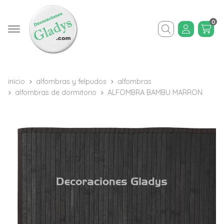
0
Buscar
inicio
alfombras y felpudos
alfombras
alfombras de dormitorio
ALFOMBRA BAMBU MARRON