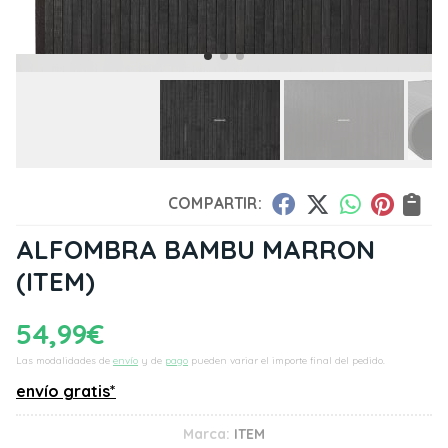
COMPARTIR:
ALFOMBRA BAMBU MARRON
(ITEM)
54,99
€
Las modalidades de
envío
y de
pago
pueden variar el importe final del pedido.
envío gratis*
Marca:
ITEM