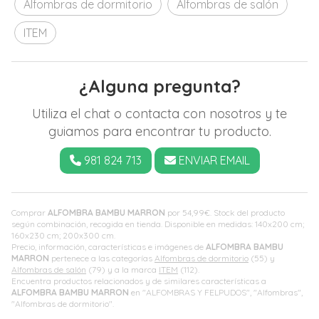
Alfombras de dormitorio
Alfombras de salón
ITEM
¿Alguna pregunta?
Utiliza el chat o contacta con nosotros y te
guiamos para encontrar tu producto.
981 824 713
ENVIAR EMAIL
Comprar
ALFOMBRA BAMBU MARRON
por
54,99
€
. Stock del producto
según combinación, recogida en tienda. Disponible en medidas: 140x200 cm;
160x230 cm; 200x300 cm.
Precio, información, características e imágenes de
ALFOMBRA BAMBU
MARRON
pertenece a las categorías
Alfombras de dormitorio
(55) y
Alfombras de salón
(79) y a la marca
ITEM
(112).
Encuentra productos relacionados y de similares características a
ALFOMBRA BAMBU MARRON
en "ALFOMBRAS Y FELPUDOS", "Alfombras",
"Alfombras de dormitorio".