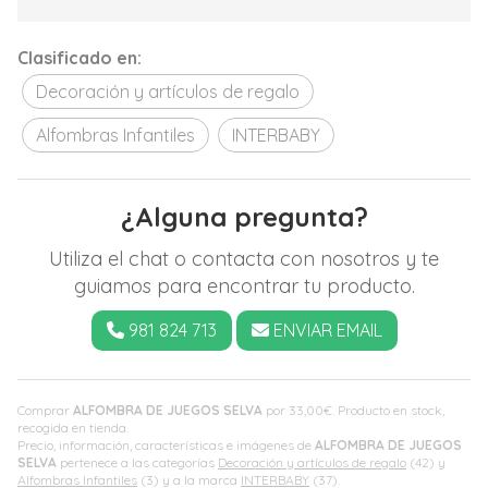
Clasificado en:
Decoración y artículos de regalo
Alfombras Infantiles
INTERBABY
¿Alguna pregunta?
Utiliza el chat o contacta con nosotros y te
guiamos para encontrar tu producto.
981 824 713
ENVIAR EMAIL
Comprar
ALFOMBRA DE JUEGOS SELVA
por
33,00
€
. Producto en stock,
recogida en tienda.
Precio, información, características e imágenes de
ALFOMBRA DE JUEGOS
SELVA
pertenece a las categorías
Decoración y artículos de regalo
(42) y
Alfombras Infantiles
(3) y a la marca
INTERBABY
(37).