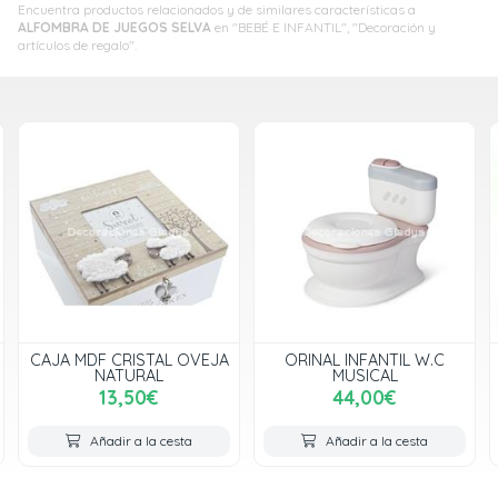
Encuentra productos relacionados y de similares características a
ALFOMBRA DE JUEGOS SELVA
en "BEBÉ E INFANTIL", "Decoración y
artículos de regalo".
JA
ORINAL INFANTIL W.C
SET REGALO 5 PCS
MUSICAL
ELEFANTITO MENTA
44,00€
16,00€
Añadir a la cesta
Añadir a la cesta