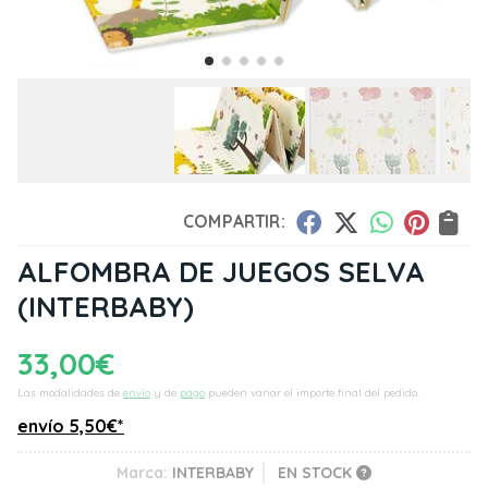
COMPARTIR:
ALFOMBRA DE JUEGOS SELVA
(INTERBABY)
33,00
€
Las modalidades de
envío
y de
pago
pueden variar el importe final del pedido.
envío
5,50
€
*
Marca:
INTERBABY
EN STOCK