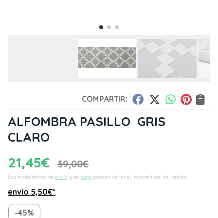
COMPARTIR:
ALFOMBRA PASILLO GRIS
CLARO
21,45
€
39,00
€
Las modalidades de
envío
y de
pago
pueden variar el importe final del pedido.
envío
5,50
€
*
-45%