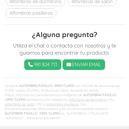
Alfombras de dormitorio
Alfombras de salón
Alfombras pasilleras
¿Alguna pregunta?
Utiliza el chat o contacta con nosotros y te
guiamos para encontrar tu producto.
981 824 713
ENVIAR EMAIL
Comprar
ALFOMBRA PASILLO GRIS CLARO
con 45,00% de descuento por
21,45
€
(antes
39,00
€
). Producto en stock, recogida en tienda.
Precio, información, características e imágenes de
ALFOMBRA PASILLO
GRIS CLARO
pertenece a las categorías
Alfombras de dormitorio
(55),
Alfombras de salón
(79) y
Alfombras pasilleras
(36).
Encuentra productos relacionados y de similares características a
ALFOMBRA PASILLO GRIS CLARO
en "ALFOMBRAS Y FELPUDOS",
"Alfombras", "Alfombras pasilleras".