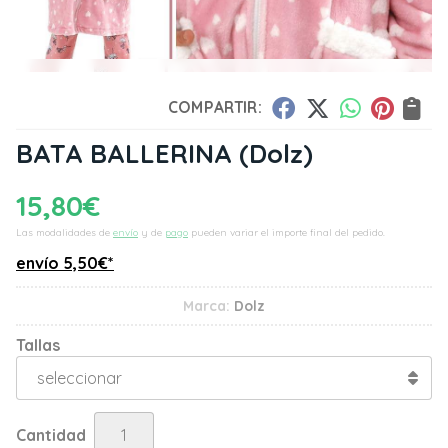
COMPARTIR:
BATA BALLERINA
(Dolz)
15,80
€
Las modalidades de
envío
y de
pago
pueden variar el importe final del pedido.
envío
5,50
€
*
Marca:
Dolz
Tallas
Cantidad