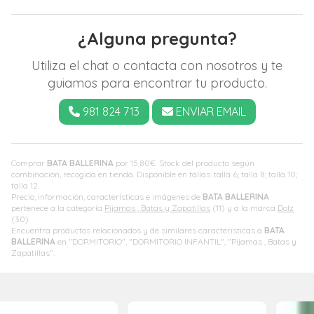
¿Alguna pregunta?
Utiliza el chat o contacta con nosotros y te
guiamos para encontrar tu producto.
981 824 713
ENVIAR EMAIL
Comprar
BATA BALLERINA
por
15,80
€
. Stock del producto según
combinación, recogida en tienda. Disponible en tallas: talla 6; talla 8; talla 10;
talla 12.
Precio, información, características e imágenes de
BATA BALLERINA
pertenece a la categoría
Pijamas , Batas y Zapatillas
(11) y a la marca
Dolz
(30).
Encuentra productos relacionados y de similares características a
BATA
BALLERINA
en "DORMITORIO", "DORMITORIO INFANTIL", "Pijamas , Batas y
Zapatillas".