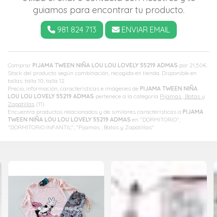
guiamos para encontrar tu producto.
981 824 713
ENVIAR EMAIL
Comprar
PIJAMA TWEEN NIÑA LOU LOU LOVELY 55219 ADMAS
por
21,50
€
.
Stock del producto según combinación, recogida en tienda. Disponible en
tallas: talla 10; talla 12.
Precio, información, características e imágenes de
PIJAMA TWEEN NIÑA
LOU LOU LOVELY 55219 ADMAS
pertenece a la categoría
Pijamas , Batas y
Zapatillas
(11).
Encuentra productos relacionados y de similares características a
PIJAMA
TWEEN NIÑA LOU LOU LOVELY 55219 ADMAS
en "DORMITORIO",
"DORMITORIO INFANTIL", "Pijamas , Batas y Zapatillas".