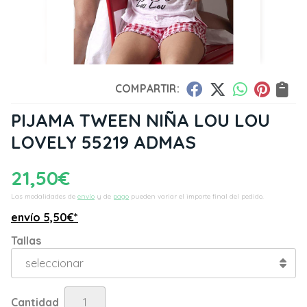
COMPARTIR:
PIJAMA TWEEN NIÑA LOU LOU
LOVELY 55219 ADMAS
21,50
€
Las modalidades de
envío
y de
pago
pueden variar el importe final del pedido.
envío
5,50
€
*
Tallas
Cantidad