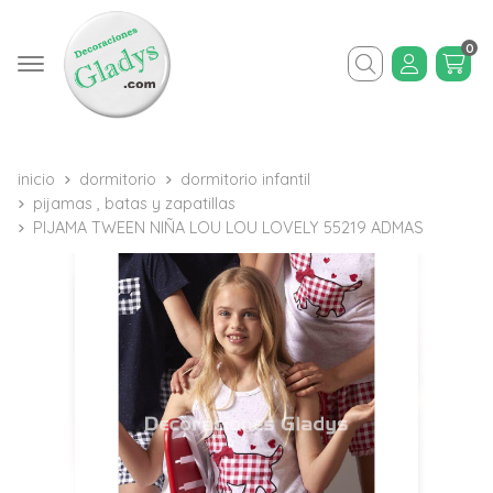
0
Buscar
inicio
dormitorio
dormitorio infantil
pijamas , batas y zapatillas
PIJAMA TWEEN NIÑA LOU LOU LOVELY 55219 ADMAS