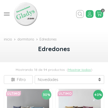
0
Buscar
inicio
dormitorio
Edredones
Edredones
Mostrando 18 de 94 productos
(
Mostrar todos
)
Filtro
ÚLTIMO
ÚLTIMO
30%
40%