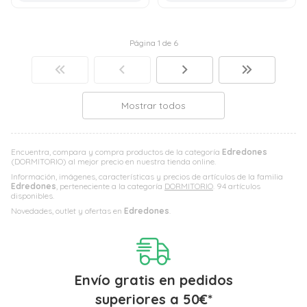
Página 1 de 6
Mostrar todos
Encuentra, compara y compra productos de la categoría
Edredones
(DORMITORIO) al mejor precio en nuestra tienda online.
Información, imágenes, características y precios de artículos de la familia
Edredones
, perteneciente a la categoría
DORMITORIO
. 94 artículos
disponibles.
Novedades, outlet y ofertas en
Edredones
.
Envío gratis en pedidos
superiores a
50
€
*