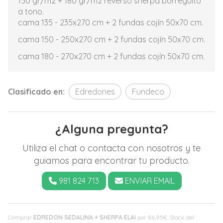
150 gr/m2 + 180 gr/m2 reverso sherpa borreguito
a tono.
cama 135 - 235x270 cm + 2 fundas cojín 50x70 cm.
cama 150 - 250x270 cm + 2 fundas cojín 50x70 cm.
cama 180 - 270x270 cm + 2 fundas cojín 50x70 cm.
Clasificado en:
Edredones
Fundeco
¿Alguna pregunta?
Utiliza el chat o contacta con nosotros y te
guiamos para encontrar tu producto.
981 824 713
ENVIAR EMAIL
Comprar
EDREDON SEDALINA + SHERPA ELAI
por
86,95
€
. Stock del