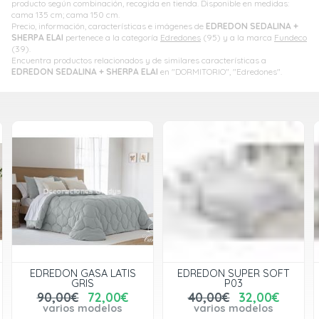
producto según combinación, recogida en tienda. Disponible en medidas:
cama 135 cm; cama 150 cm.
Precio, información, características e imágenes de
EDREDON SEDALINA +
SHERPA ELAI
pertenece a la categoría
Edredones
(95) y a la marca
Fundeco
(39).
Encuentra productos relacionados y de similares características a
EDREDON SEDALINA + SHERPA ELAI
en "DORMITORIO", "Edredones".
EDREDON GASA LATIS
EDREDON SUPER SOFT
GRIS
P03
90,00€
72,00€
40,00€
32,00€
varios modelos
varios modelos