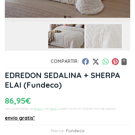
COMPARTIR:
EDREDON SEDALINA + SHERPA
ELAI
(Fundeco)
86,95
€
Las modalidades de
envío
y de
pago
pueden variar el importe final del pedido.
envío gratis*
Marca:
Fundeco