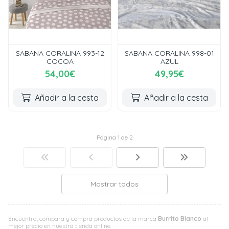
SABANA CORALINA 993-12
SABANA CORALINA 998-01
COCOA
AZUL
54,00€
49,95€
Añadir a la cesta
Añadir a la cesta
Página 1 de 2
Mostrar todos
Encuentra, compara y compra productos de la marca
Burrito Blanco
al
mejor precio en nuestra tienda online.