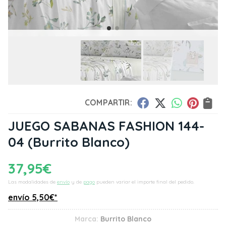
COMPARTIR:
JUEGO SABANAS FASHION 144-
04
(Burrito Blanco)
37,95
€
Las modalidades de
envío
y de
pago
pueden variar el importe final del pedido.
envío
5,50
€
*
Marca:
Burrito Blanco