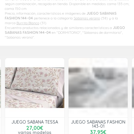
según combinación, recogida en tienda. Disponible en medidas: cama 135 cm;
cama 150 cm.
Precio, información, características e imágenes de
JUEGO SABANAS
FASHION 144-04
pertenece a la categoría
Sabanas verano
(58) y a la
marca
Burrito Blanco
(31).
Encuentra productos relacionados y de similares características a
JUEGO
SABANAS FASHION 144-04
en "DORMITORIO", "Sábanas de dormitorio",
"Sabanas verano".
JUEGO SABANA TESSA
JUEGO SABANAS FASHION
143-01
27,00€
37,95€
varios modelos