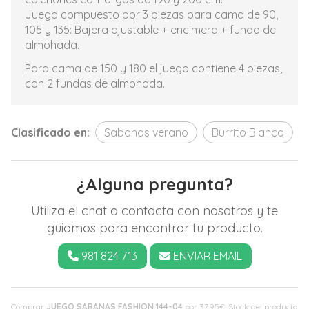
Juego compuesto por 3 piezas para cama de 90,
105 y 135: Bajera ajustable + encimera + funda de
almohada.
Para cama de 150 y 180 el juego contiene 4 piezas,
con 2 fundas de almohada.
Clasificado en:
Sabanas verano
Burrito Blanco
¿Alguna pregunta?
Utiliza el chat o contacta con nosotros y te
guiamos para encontrar tu producto.
981 824 713
ENVIAR EMAIL
Comprar
JUEGO SABANAS FASHION 144-04
por
37,95
€
. Stock del producto