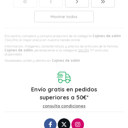
Mostrar todos
Encuentra, compara y compra productos de la categoría
Cojines de salón
(SALÓN) al mejor precio en nuestra tienda online.
Información, imágenes, características y precios de artículos de la familia
Cojines de salón
, perteneciente a la categoría
SALÓN
. 57 artículos
disponibles.
Novedades, outlet y ofertas en
Cojines de salón
.
Envío gratis en pedidos
superiores a
50
€
*
consulta condiciones