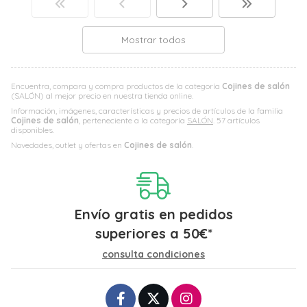
Mostrar todos
Encuentra, compara y compra productos de la categoría
Cojines de salón
(SALÓN) al mejor precio en nuestra tienda online.
Información, imágenes, características y precios de artículos de la familia
Cojines de salón
, perteneciente a la categoría
SALÓN
. 57 artículos
disponibles.
Novedades, outlet y ofertas en
Cojines de salón
.
Envío gratis en pedidos
superiores a
50
€
*
consulta condiciones