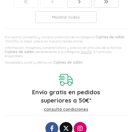
Mostrar todos
Encuentra, compara y compra productos de la categoría
Cojines de salón
(SALÓN) al mejor precio en nuestra tienda online.
Información, imágenes, características y precios de artículos de la familia
Cojines de salón
, perteneciente a la categoría
SALÓN
. 57 artículos
disponibles.
Novedades, outlet y ofertas en
Cojines de salón
.
Envío gratis en pedidos
superiores a
50
€
*
consulta condiciones