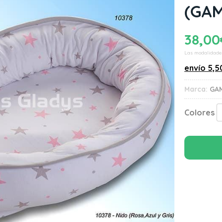
(GAM
38,00
Las modalidade
envío
5,5
Marca:
GA
Colores