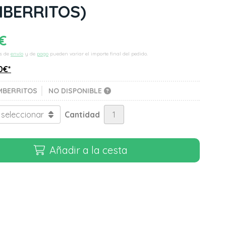
BERRITOS)
€
s de
envío
y de
pago
pueden variar el importe final del pedido.
0
€
*
MBERRITOS
NO DISPONIBLE
Cantidad
Añadir a la cesta