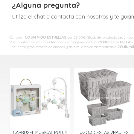
¿Alguna pregunta?
Utiliza el chat o contacta con nosotros y te gui
Comprar
COJIN NIDO ESTRELLAS
por
38,00
€
. Stock del producto según comb
Precio, información, características e imágenes de
COJIN NIDO ESTRELLAS
Encuentra productos relacionados y de similares características a
COJIN N
CARRUSEL MUSICAL PUL04
JGO.3 CESTAS 2BAULES