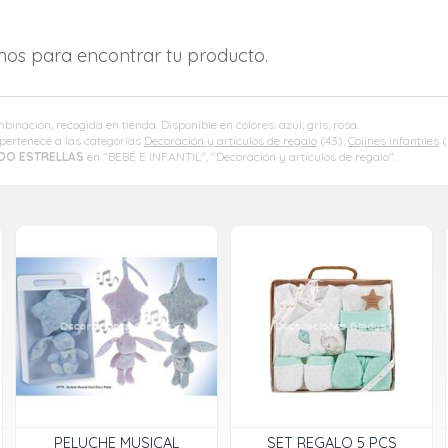
amos para encontrar tu producto.
inación, recogida en tienda. Disponible en colores: azul; gris; rosa.
pertenece a las categorías
Decoración y artículos de regalo
(43),
Cojines infantiles
(
IDO ESTRELLAS
en "BEBÉ E INFANTIL", "Decoración y artículos de regalo".
PELUCHE MUSICAL
SET REGALO 5 PCS