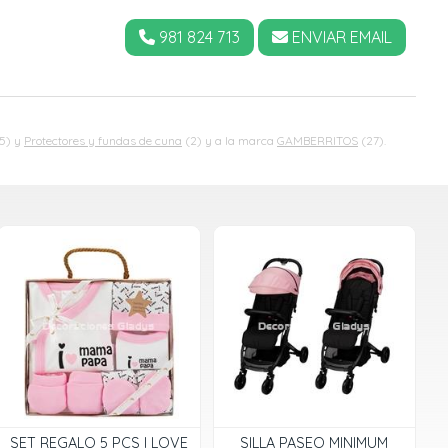
981 824 713
ENVIAR EMAIL
5) y
Protectores y fundas de cuna
(2) y a la marca
GAMBERRITOS
(27).
SET REGALO 5 PCS I LOVE
SILLA PASEO MINIMUM