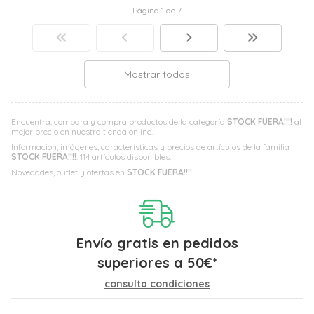
Página 1 de 7
Mostrar todos
Encuentra, compara y compra productos de la categoría
STOCK FUERA!!!!
al
mejor precio en nuestra tienda online.
Información, imágenes, características y precios de artículos de la familia
STOCK FUERA!!!!
. 114 artículos disponibles.
Novedades, outlet y ofertas en
STOCK FUERA!!!!
.
Envío gratis en pedidos
superiores a
50
€
*
consulta condiciones