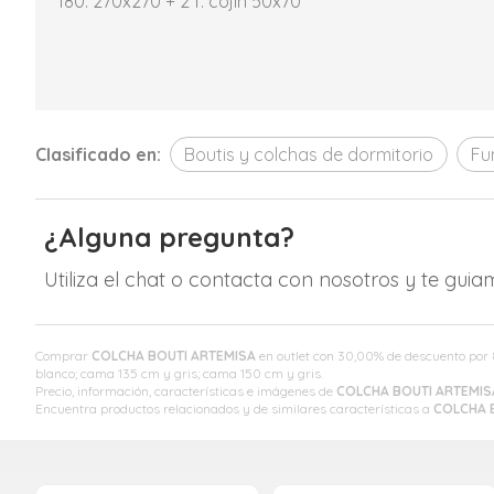
180: 270x270 + 2 f. cojín 50x70
Clasificado en:
Boutis y colchas de dormitorio
Fu
¿Alguna pregunta?
Utiliza el chat o contacta con nosotros y te gui
Comprar
COLCHA BOUTI ARTEMISA
en outlet con 30,00% de descuento por
blanco; cama 135 cm y gris; cama 150 cm y gris.
Precio, información, características e imágenes de
COLCHA BOUTI ARTEMIS
Encuentra productos relacionados y de similares características a
COLCHA 