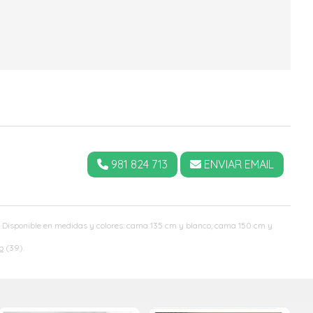
981 824 713
ENVIAR EMAIL
a. Disponible en medidas y colores: cama 135 cm y blanco; cama 150 cm y
o
(39).