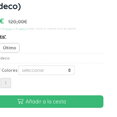
deco)
€
120,00
€
s de
envío
y de
pago
pueden variar el importe final del pedido.
tis*
Último
ndeco
 Colores
Añadir a la cesta