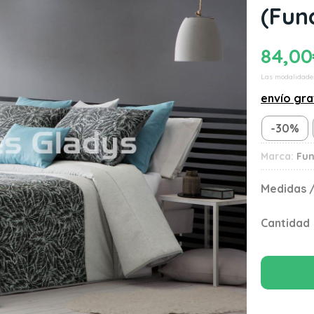
(Fun
84,00
Las modalidade
envío gra
-30%
Marca:
Fu
Medidas /
Cantidad