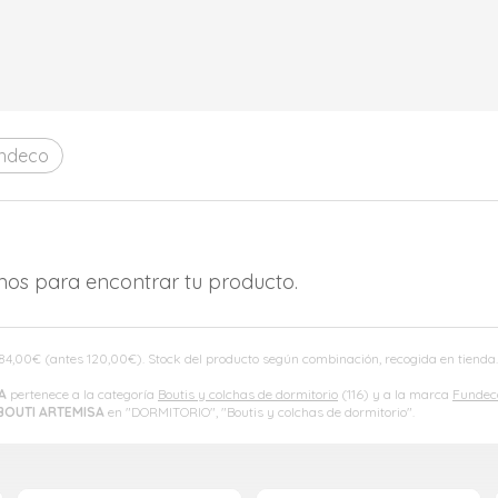
ndeco
amos para encontrar tu producto.
84,00
€
(antes
120,00
€
). Stock del producto según combinación, recogida en tiend
A
pertenece a la categoría
Boutis y colchas de dormitorio
(116) y a la marca
Fundec
BOUTI ARTEMISA
en "DORMITORIO", "Boutis y colchas de dormitorio".