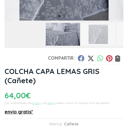
COMPARTIR:
COLCHA CAPA LEMAS GRIS
(Cañete)
64,00
€
Las modalidades de
envío
y de
pago
pueden variar el importe final del pedido.
envío gratis*
Marca:
Cañete