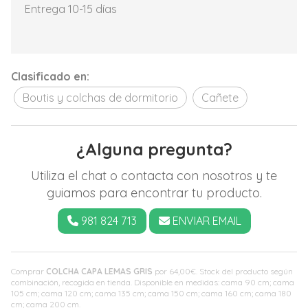
Entrega 10-15 días
Clasificado en:
Boutis y colchas de dormitorio
Cañete
¿Alguna pregunta?
Utiliza el chat o contacta con nosotros y te
guiamos para encontrar tu producto.
981 824 713
ENVIAR EMAIL
Comprar
COLCHA CAPA LEMAS GRIS
por
64,00
€
. Stock del producto según
combinación, recogida en tienda. Disponible en medidas: cama 90 cm; cama
105 cm; cama 120 cm; cama 135 cm; cama 150 cm; cama 160 cm; cama 180
cm; cama 200 cm.