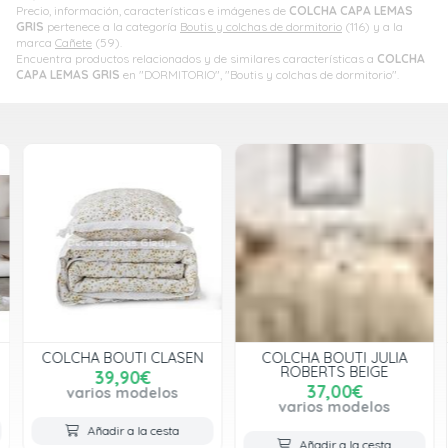
Precio, información, características e imágenes de
COLCHA CAPA LEMAS
GRIS
pertenece a la categoría
Boutis y colchas de dormitorio
(116) y a la
marca
Cañete
(59).
Encuentra productos relacionados y de similares características a
COLCHA
CAPA LEMAS GRIS
en "DORMITORIO", "Boutis y colchas de dormitorio".
COLCHA BOUTI CLASEN
COLCHA BOUTI JULIA
ROBERTS BEIGE
39,90€
37,00€
varios modelos
varios modelos
Añadir a la cesta
Añadir a la cesta