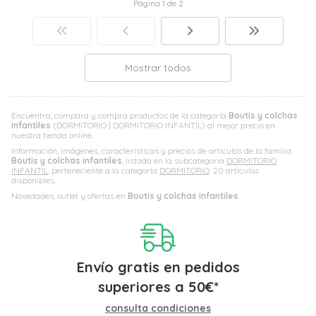
Página 1 de 2
Mostrar todos
Encuentra, compara y compra productos de la categoría
Boutis y colchas
infantiles
(DORMITORIO | DORMITORIO INFANTIL) al mejor precio en
nuestra tienda online.
Información, imágenes, características y precios de artículos de la familia
Boutis y colchas infantiles
, listada en la subcategoría
DORMITORIO
INFANTIL
, perteneciente a la categoría
DORMITORIO
. 20 artículos
disponibles.
Novedades, outlet y ofertas en
Boutis y colchas infantiles
.
Envío gratis en pedidos
superiores a
50
€
*
consulta condiciones