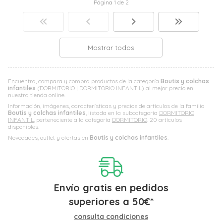
Página 1 de 2
Mostrar todos
Encuentra, compara y compra productos de la categoría
Boutis y colchas
infantiles
(DORMITORIO | DORMITORIO INFANTIL) al mejor precio en
nuestra tienda online.
Información, imágenes, características y precios de artículos de la familia
Boutis y colchas infantiles
, listada en la subcategoría
DORMITORIO
INFANTIL
, perteneciente a la categoría
DORMITORIO
. 20 artículos
disponibles.
Novedades, outlet y ofertas en
Boutis y colchas infantiles
.
Envío gratis en pedidos
superiores a
50
€
*
consulta condiciones