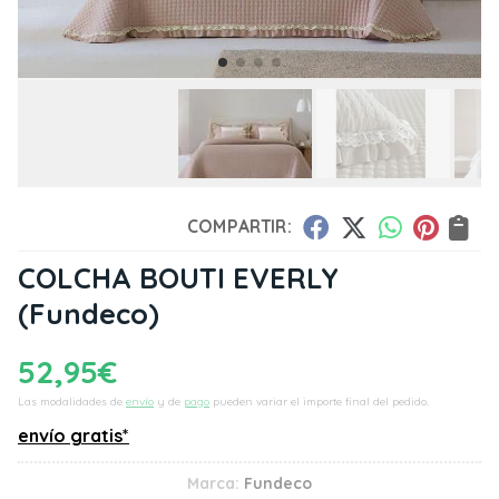
COMPARTIR:
COLCHA BOUTI EVERLY
(Fundeco)
52,95
€
Las modalidades de
envío
y de
pago
pueden variar el importe final del pedido.
envío gratis*
Marca:
Fundeco