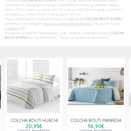
Comprar
COLCHA BOUTI EVERLY
por
52,95
€
. Stock del producto según
combinación, recogida en tienda. Disponible en colores y medidas: beig y
cama 135 cm; blanco y cama 135 cm; rosa y cama 135 cm; beig y cama 150
cm; blanco y cama 150 cm; rosa y cama 150 cm.
Precio, información, características e imágenes de
COLCHA BOUTI EVERLY
pertenece a la categoría
Boutis y colchas de dormitorio
(116) y a la marca
Fundeco
(39).
Encuentra productos relacionados y de similares características a
COLCHA
BOUTI EVERLY
en "DORMITORIO", "Boutis y colchas de dormitorio".
COLCHA BOUTI HUACHI
COLCHA BOUTI MANRESA
20,95€
56,90€
varios modelos
varios modelos