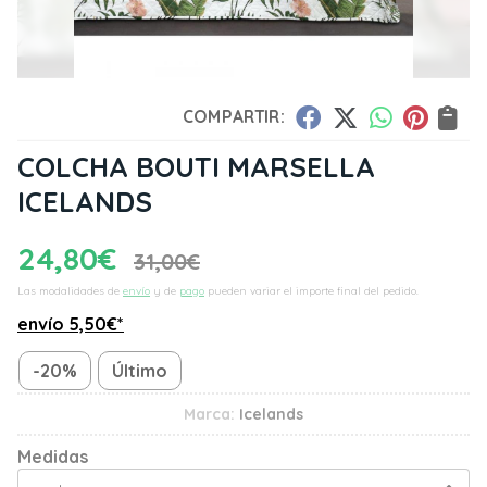
COMPARTIR:
COLCHA BOUTI MARSELLA
ICELANDS
24,80
€
31,00
€
Las modalidades de
envío
y de
pago
pueden variar el importe final del pedido.
envío
5,50
€
*
-20%
Último
Marca:
Icelands
Medidas