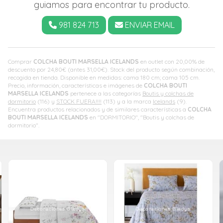
guiamos para encontrar tu producto.
981 824 713
ENVIAR EMAIL
Comprar
COLCHA BOUTI MARSELLA ICELANDS
en outlet con 20,00% de
descuento por
24,80
€
(antes
31,00
€
). Stock del producto según combinación,
recogida en tienda. Disponible en medidas: cama 180 cm; cama 105 cm.
Precio, información, características e imágenes de
COLCHA BOUTI
MARSELLA ICELANDS
pertenece a las categorías
Boutis y colchas de
dormitorio
(116) y
STOCK FUERA!!!!
(113) y a la marca
Icelands
(9).
Encuentra productos relacionados y de similares características a
COLCHA
BOUTI MARSELLA ICELANDS
en "DORMITORIO", "Boutis y colchas de
dormitorio".