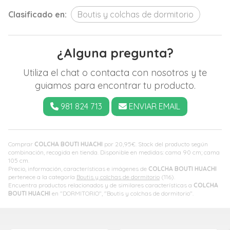
Clasificado en:
Boutis y colchas de dormitorio
¿Alguna pregunta?
Utiliza el chat o contacta con nosotros y te
guiamos para encontrar tu producto.
981 824 713
ENVIAR EMAIL
Comprar
COLCHA BOUTI HUACHI
por
20,95
€
. Stock del producto según
combinación, recogida en tienda. Disponible en medidas: cama 90 cm; cama
105 cm.
Precio, información, características e imágenes de
COLCHA BOUTI HUACHI
pertenece a la categoría
Boutis y colchas de dormitorio
(116).
Encuentra productos relacionados y de similares características a
COLCHA
BOUTI HUACHI
en "DORMITORIO", "Boutis y colchas de dormitorio".