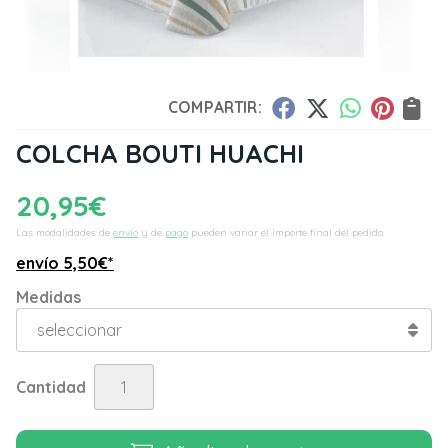
COMPARTIR:
COLCHA BOUTI HUACHI
20,95
€
Las modalidades de
envío
y de
pago
pueden variar el importe final del pedido.
envío
5,50
€
*
Medidas
Cantidad