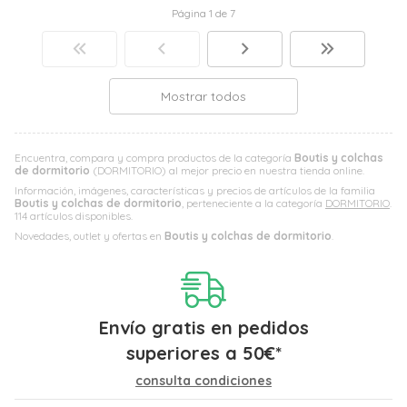
Página 1 de 7
Mostrar todos
Encuentra, compara y compra productos de la categoría
Boutis y colchas
de dormitorio
(DORMITORIO) al mejor precio en nuestra tienda online.
Información, imágenes, características y precios de artículos de la familia
Boutis y colchas de dormitorio
, perteneciente a la categoría
DORMITORIO
.
114 artículos disponibles.
Novedades, outlet y ofertas en
Boutis y colchas de dormitorio
.
Envío gratis en pedidos
superiores a
50
€
*
consulta condiciones