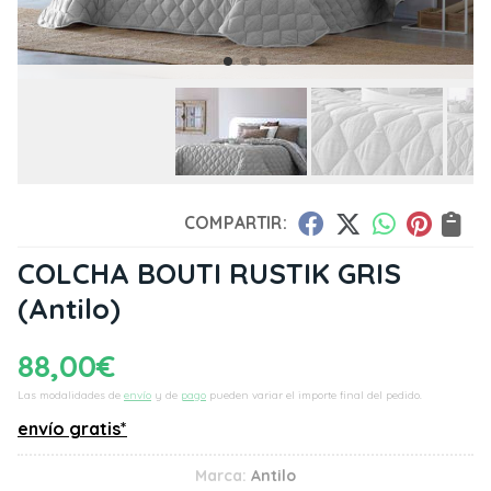
COMPARTIR:
COLCHA BOUTI RUSTIK GRIS
(Antilo)
88,00
€
Las modalidades de
envío
y de
pago
pueden variar el importe final del pedido.
envío gratis*
Marca:
Antilo