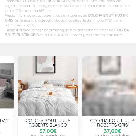
Comprar
COLCHA BOUTI RUSTIK GRIS
por
88,00
€
. Stock del producto
según combinación, recogida en tienda. Disponible en medidas: cama 135 cm;
cama 150 cm; cama 180 cm.
Precio, información, características e imágenes de
COLCHA BOUTI RUSTIK
GRIS
pertenece a la categoría
Boutis y colchas de dormitorio
(116) y a la
marca
Antilo
(39).
Encuentra productos relacionados y de similares características a
COLCHA
BOUTI RUSTIK GRIS
en "DORMITORIO", "Boutis y colchas de dormitorio".
COLCHA BOUTI JULIA
COLCHA BOUTI JULIA
ROBERTS BLANCO
ROBERTS GRIS
37,00€
37,00€
varios modelos
varios modelos