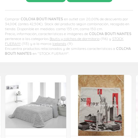
Comprar
COLCHA BOUTI NANTES
en outlet con 20,00% de descuento por
34,00
€
(antes
42,50
€
). Stock del producto según combinación, recogida en
tienda. Disponible en medidas: cama 135 cm; cama 150 cm.
Precio, información, características e imágenes de
COLCHA BOUTI NANTES
pertenece a las categorías
Boutis y colchas de dormitorio
(116) y
STOCK
FUERA!!!!
(113) y a la marca
Icelands
(9).
Encuentra productos relacionados y de similares características a
COLCHA
BOUTI NANTES
en "STOCK FUERA!!!!".