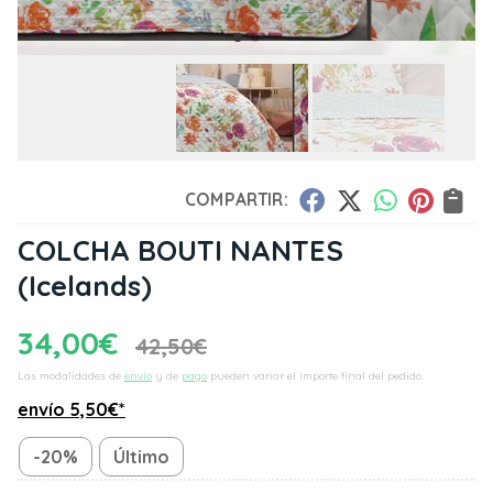
COMPARTIR:
COLCHA BOUTI NANTES
(Icelands)
34,00
€
42,50
€
Las modalidades de
envío
y de
pago
pueden variar el importe final del pedido.
envío
5,50
€
*
-20%
Último