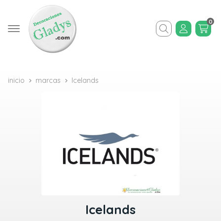
0
Buscar
inicio
marcas
Icelands
Icelands