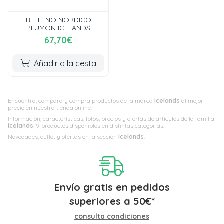
RELLENO NORDICO
PLUMON ICELANDS
67,70€
Añadir a la cesta
Encuentra, compara y compra productos de la marca
Icelands
al mejor
precio en nuestra tienda online.
Información, características, fotos, precios y ofertas de artículos de la familia
Icelands
. 9 productos disponibles en distintas categorías.
Novedades, outlet y ofertas en la sección
Icelands
.
Envío gratis en pedidos
superiores a
50
€
*
consulta condiciones