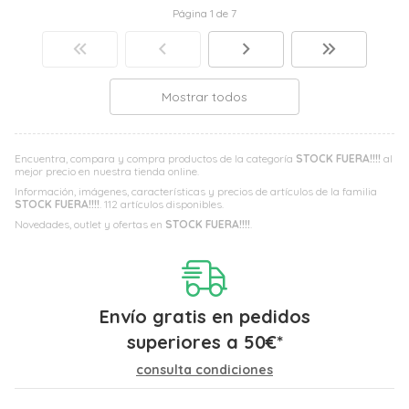
Página 1 de 7
Mostrar todos
Encuentra, compara y compra productos de la categoría
STOCK FUERA!!!!
al
mejor precio en nuestra tienda online.
Información, imágenes, características y precios de artículos de la familia
STOCK FUERA!!!!
. 112 artículos disponibles.
Novedades, outlet y ofertas en
STOCK FUERA!!!!
.
Envío gratis en pedidos
superiores a
50
€
*
consulta condiciones