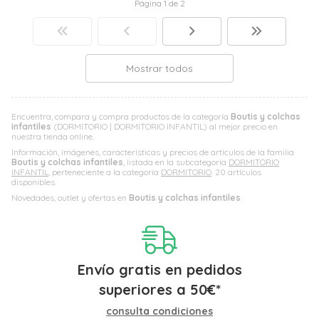
Página 1 de 2
Mostrar todos
Encuentra, compara y compra productos de la categoría
Boutis y colchas
infantiles
(DORMITORIO | DORMITORIO INFANTIL) al mejor precio en
nuestra tienda online.
Información, imágenes, características y precios de artículos de la familia
Boutis y colchas infantiles
, listada en la subcategoría
DORMITORIO
INFANTIL
, perteneciente a la categoría
DORMITORIO
. 20 artículos
disponibles.
Novedades, outlet y ofertas en
Boutis y colchas infantiles
.
Envío gratis en pedidos
superiores a
50
€
*
consulta condiciones