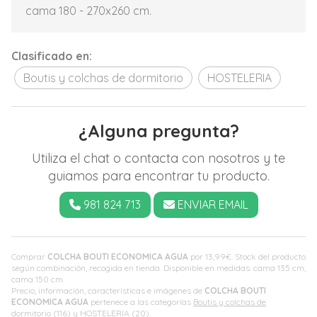
cama 180 - 270x260 cm.
Clasificado en:
Boutis y colchas de dormitorio
HOSTELERIA
¿Alguna pregunta?
Utiliza el chat o contacta con nosotros y te
guiamos para encontrar tu producto.
981 824 713
ENVIAR EMAIL
Comprar
COLCHA BOUTI ECONOMICA AGUA
por
13,99
€
. Stock del producto
según combinación, recogida en tienda. Disponible en medidas: cama 135 cm;
cama 150 cm.
Precio, información, características e imágenes de
COLCHA BOUTI
ECONOMICA AGUA
pertenece a las categorías
Boutis y colchas de
dormitorio
(116) y
HOSTELERIA
(20).