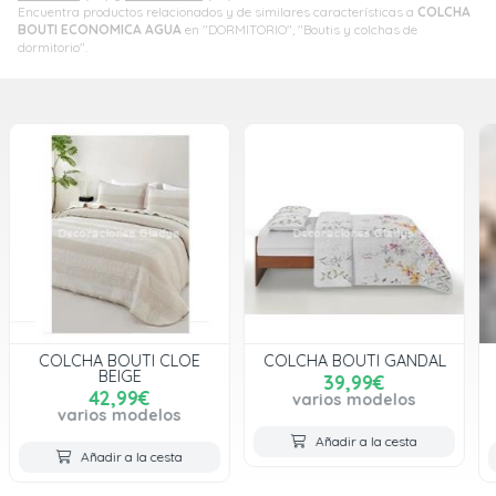
Encuentra productos relacionados y de similares características a
COLCHA
BOUTI ECONOMICA AGUA
en "DORMITORIO", "Boutis y colchas de
dormitorio".
COLCHA BOUTI GANDAL
COLCHA BOUTI JULIA
ROBERTS GRIS
39,99€
37,00€
varios modelos
varios modelos
Añadir a la cesta
Añadir a la cesta