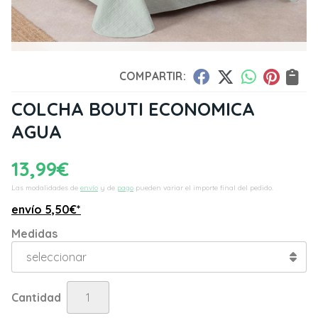
COMPARTIR:
COLCHA BOUTI ECONOMICA
AGUA
13,99
€
Las modalidades de
envío
y de
pago
pueden variar el importe final del pedido.
envío
5,50
€
*
Medidas
Cantidad