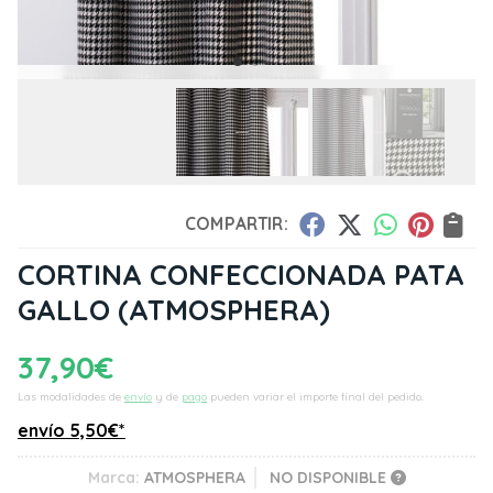
COMPARTIR:
CORTINA CONFECCIONADA PATA
GALLO
(ATMOSPHERA)
37,90
€
Las modalidades de
envío
y de
pago
pueden variar el importe final del pedido.
envío
5,50
€
*
Marca:
ATMOSPHERA
NO DISPONIBLE