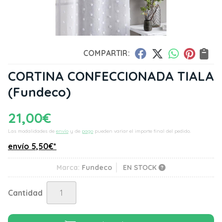
COMPARTIR:
CORTINA CONFECCIONADA TIALA
(Fundeco)
21,00
€
Las modalidades de
envío
y de
pago
pueden variar el importe final del pedido.
envío
5,50
€
*
Marca:
Fundeco
EN STOCK
Cantidad