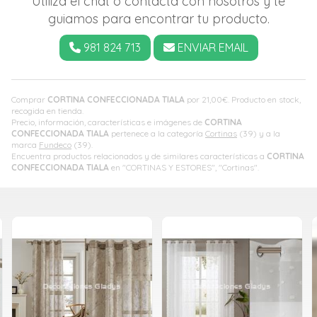
Utiliza el chat o contacta con nosotros y te
guiamos para encontrar tu producto.
981 824 713
ENVIAR EMAIL
Comprar
CORTINA CONFECCIONADA TIALA
por
21,00
€
. Producto en stock,
recogida en tienda.
Precio, información, características e imágenes de
CORTINA
CONFECCIONADA TIALA
pertenece a la categoría
Cortinas
(39) y a la
marca
Fundeco
(39).
Encuentra productos relacionados y de similares características a
CORTINA
CONFECCIONADA TIALA
en "CORTINAS Y ESTORES", "Cortinas".