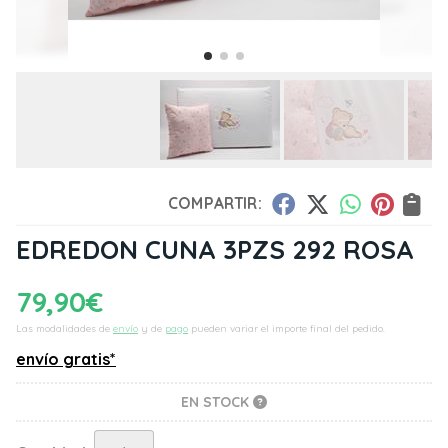
COMPARTIR:
EDREDON CUNA 3PZS 292 ROSA
79,90
€
Las modalidades de
envío
y de
pago
pueden variar el importe final del pedido.
envío gratis*
EN STOCK