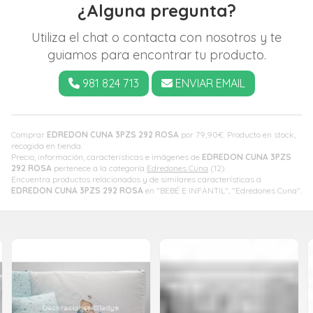
¿Alguna pregunta?
Utiliza el chat o contacta con nosotros y te
guiamos para encontrar tu producto.
981 824 713
ENVIAR EMAIL
Comprar
EDREDON CUNA 3PZS 292 ROSA
por
79,90
€
. Producto en stock,
recogida en tienda.
Precio, información, características e imágenes de
EDREDON CUNA 3PZS
292 ROSA
pertenece a la categoría
Edredones Cuna
(12).
Encuentra productos relacionados y de similares características a
EDREDON CUNA 3PZS 292 ROSA
en "BEBÉ E INFANTIL", "Edredones Cuna".