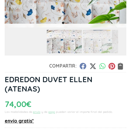
COMPARTIR:
EDREDON DUVET ELLEN
(ATENAS)
74,00
€
Las modalidades de
envío
y de
pago
pueden variar el importe final del pedido.
envío gratis*