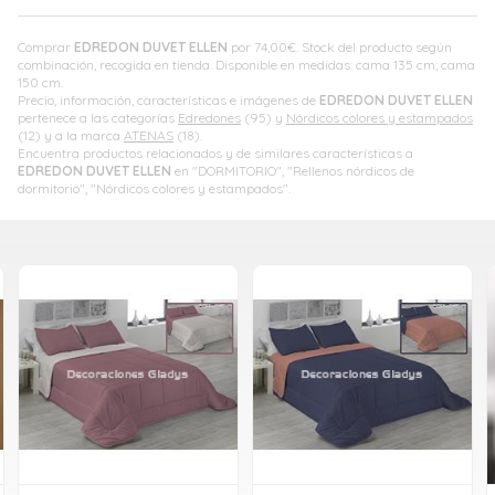
Comprar
EDREDON DUVET ELLEN
por
74,00
€
. Stock del producto según
combinación, recogida en tienda. Disponible en medidas: cama 135 cm; cama
150 cm.
Precio, información, características e imágenes de
EDREDON DUVET ELLEN
pertenece a las categorías
Edredones
(95) y
Nórdicos colores y estampados
(12) y a la marca
ATENAS
(18).
Encuentra productos relacionados y de similares características a
EDREDON DUVET ELLEN
en "DORMITORIO", "Rellenos nórdicos de
dormitorio", "Nórdicos colores y estampados".