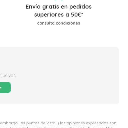
Envío gratis en pedidos
superiores a
50
€
*
consulta condiciones
lusivas.
E
 embargo, los puntos de vista y las opiniones expresadas son