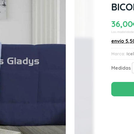
BICO
36,00
Las modalidade
envío
5,5
Marca:
Ice
Medidas