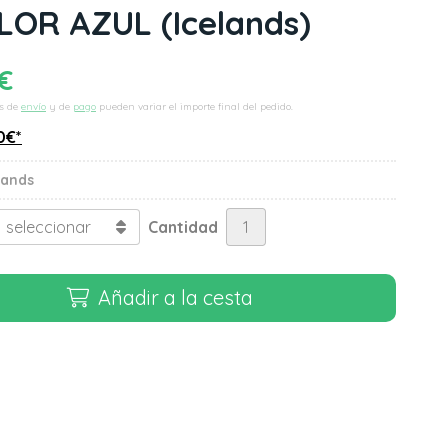
LOR AZUL
(Icelands)
€
s de
envío
y de
pago
pueden variar el importe final del pedido.
0
€
*
lands
Cantidad
Añadir a la cesta