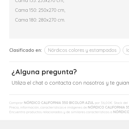
Cama 135: 235x270 cm,
Cama 150: 250x270 cm,
Cama 180: 280x270 cm.
Clasificado en:
Nórdicos colores y estampados
I
¿Alguna pregunta?
Utiliza el chat o contacta con nosotros y te gui
Comprar
NÓRDICO CALIFORNIA 350 BICOLOR AZUL
por
36,00
€
. Stock de
Precio, información, características e imágenes de
NÓRDICO CALIFORNIA 3
Encuentra productos relacionados y de similares características a
NÓRDICO