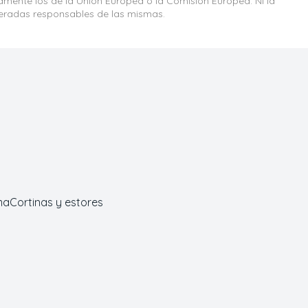
iamente los de la Unión Europea o la Comisión Europea. Ni la
eradas responsables de las mismas.
ma
Cortinas y estores