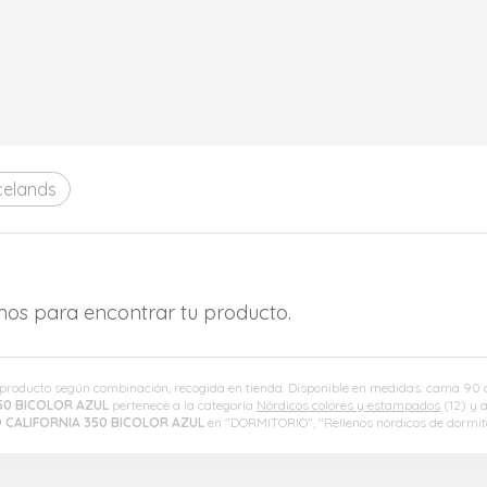
celands
amos para encontrar tu producto.
l producto según combinación, recogida en tienda. Disponible en medidas: cama 
50 BICOLOR AZUL
pertenece a la categoría
Nórdicos colores y estampados
(12) y 
 CALIFORNIA 350 BICOLOR AZUL
en "DORMITORIO", "Rellenos nórdicos de dormito