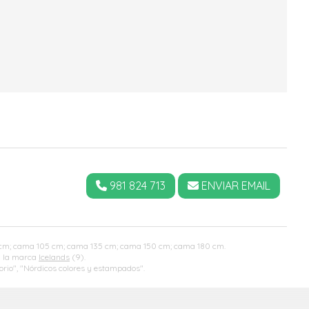
981 824 713
ENVIAR EMAIL
90 cm; cama 105 cm; cama 135 cm; cama 150 cm; cama 180 cm.
a la marca
Icelands
(9).
rio", "Nórdicos colores y estampados".