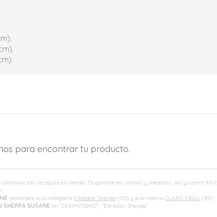
cm).
cm).
cm).
amos para encontrar tu producto.
n combinación, recogida en tienda. Disponible en colores y medidas: oro y cama 9
m.
ANE
pertenece a la categoría
Edredón Sherpa
(26) y a la marca
CLARA VIDAL
(80).
 SHERPA SUSANE
en "DORMITORIO", "Edredón Sherpa".