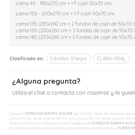
cama 90 - 180x270 cm + 1 F.cojín 50x70 cm.
cama 105 - 200x270 cm + 1 F.cojín 50x70 cm.
cama 135 (235x260 cm + 2 fundas de cojín de 50x70 
cama 150 (250x260 cm + 2 fundas de cojín de 50x70 
cama 180 (270x260 cm + 2 fundas de cojín de 50x70 
Clasificado en:
Edredón Sherpa
CLARA VIDAL
¿Alguna pregunta?
Utiliza el chat o contacta con nosotros y te gui
Comprar
EDREDON SHERPA SUSANE
por
63,90
€
. Stock del producto segú
cama 135 cm; verde y cama 135 cm; oro y cama 150 cm; verde y cama 150 c
Precio, información, características e imágenes de
EDREDON SHERPA SUS
Encuentra productos relacionados y de similares características a
EDREDON