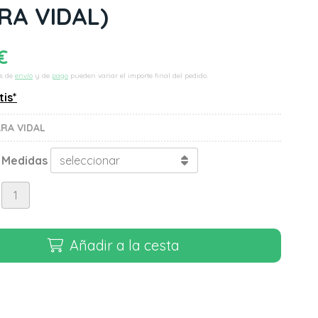
RA VIDAL)
€
s de
envío
y de
pago
pueden variar el importe final del pedido.
tis*
RA VIDAL
 Medidas
Añadir a la cesta