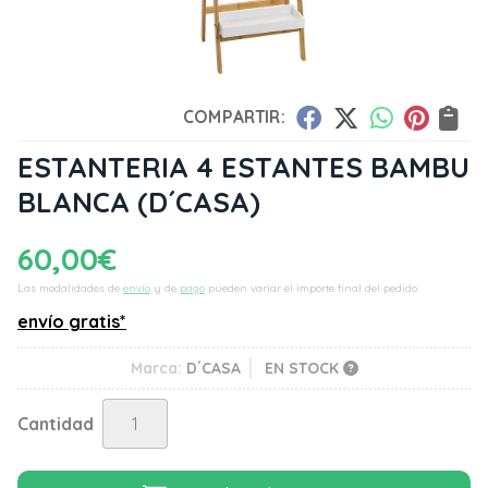
COMPARTIR:
ESTANTERIA 4 ESTANTES BAMBU
BLANCA
(D´CASA)
60,00
€
Las modalidades de
envío
y de
pago
pueden variar el importe final del pedido.
envío gratis*
Marca:
D´CASA
EN STOCK
Cantidad