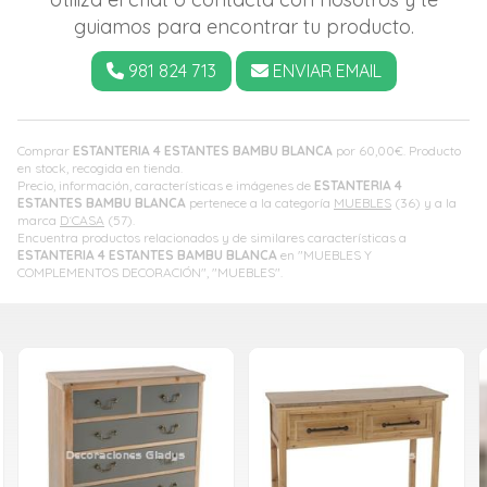
guiamos para encontrar tu producto.
981 824 713
ENVIAR EMAIL
Comprar
ESTANTERIA 4 ESTANTES BAMBU BLANCA
por
60,00
€
. Producto
en stock, recogida en tienda.
Precio, información, características e imágenes de
ESTANTERIA 4
ESTANTES BAMBU BLANCA
pertenece a la categoría
MUEBLES
(36) y a la
marca
D´CASA
(57).
Encuentra productos relacionados y de similares características a
ESTANTERIA 4 ESTANTES BAMBU BLANCA
en "MUEBLES Y
COMPLEMENTOS DECORACIÓN", "MUEBLES".