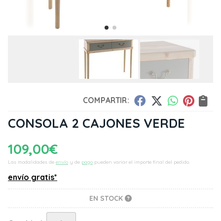
COMPARTIR:
CONSOLA 2 CAJONES VERDE
109,00
€
Las modalidades de
envío
y de
pago
pueden variar el importe final del pedido.
envío gratis*
EN STOCK