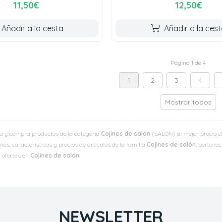
11,50€
12,50€
Añadir a la cesta
Añadir a la ces
Página 1 de 4
1
2
3
4
Mostrar todos
a y compra productos de la categoría
Cojines de salón
(SALÓN) al mejor precio en
es, características y precios de artículos de la familia
Cojines de salón
, pertenec
y ofertas en
Cojines de salón
.
NEWSLETTER