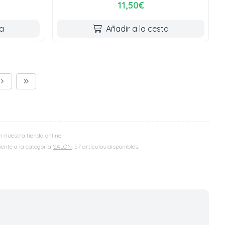
11,50€
ta
Añadir a la cesta
 nuestra tienda online.
iente a la categoría
SALÓN
. 57 artículos disponibles.