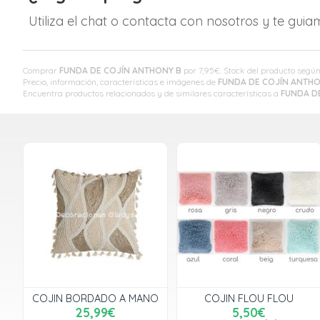
Utiliza el chat o contacta con nosotros y te gui
Comprar
FUNDA DE COJÍN ANTHONY B
por
7,95
€
. Stock del producto según
Precio, información, características e imágenes de
FUNDA DE COJÍN ANTHO
Encuentra productos relacionados y de similares características a
FUNDA D
COJIN BORDADO A MANO
COJIN FLOU FLOU
25,99€
5,50€