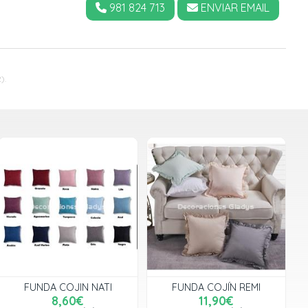
981 824 713
ENVIAR EMAIL
).
FUNDA COJIN NATI
FUNDA COJÍN REMI
8,60€
11,90€