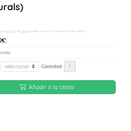
urals)
s de
envío
y de
pago
pueden variar el importe final del pedido.
0
€
*
urals
Cantidad
Añadir a la cesta