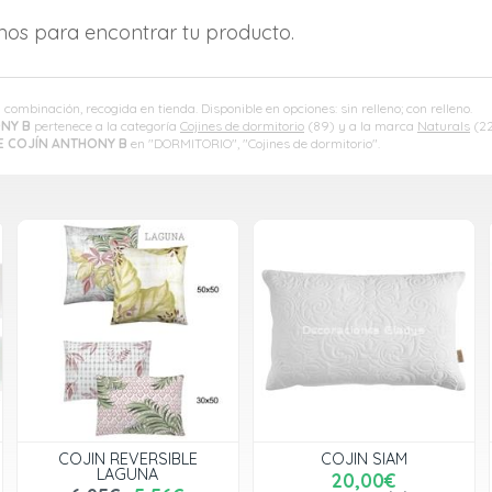
amos para encontrar tu producto.
 combinación, recogida en tienda. Disponible en opciones: sin relleno; con relleno.
NY B
pertenece a la categoría
Cojines de dormitorio
(89) y a la marca
Naturals
(22
E COJÍN ANTHONY B
en "DORMITORIO", "Cojines de dormitorio".
COJIN REVERSIBLE
COJIN SIAM
LAGUNA
20,00€