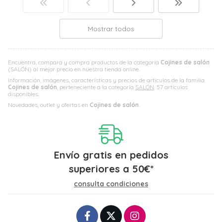
Mostrar todos
Encuentra, compara y compra productos de la categoría
Cojines de salón
(SALÓN) al mejor precio en nuestra tienda online.
Información, imágenes, características y precios de artículos de la familia
Cojines de salón
, perteneciente a la categoría
SALÓN
. 57 artículos
disponibles.
Novedades, outlet y ofertas en
Cojines de salón
.
Envío gratis en pedidos
superiores a
50
€
*
consulta condiciones