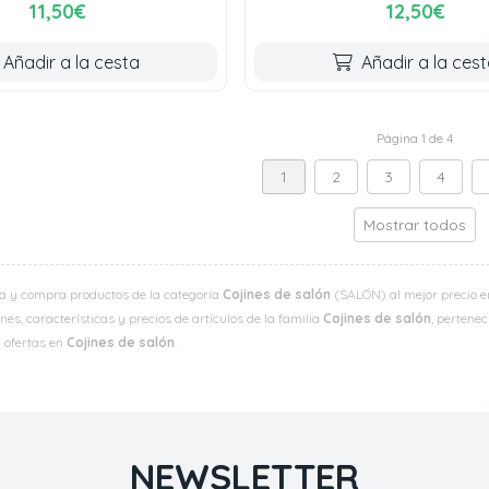
11,50€
12,50€
Añadir a la cesta
Añadir a la ces
Página 1 de 4
1
2
3
4
Mostrar todos
a y compra productos de la categoría
Cojines de salón
(SALÓN) al mejor precio en
es, características y precios de artículos de la familia
Cojines de salón
, pertenec
y ofertas en
Cojines de salón
.
NEWSLETTER