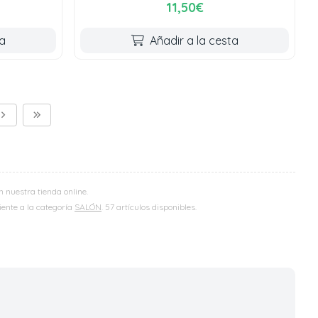
11,50€
ta
Añadir a la cesta
 nuestra tienda online.
iente a la categoría
SALÓN
. 57 artículos disponibles.