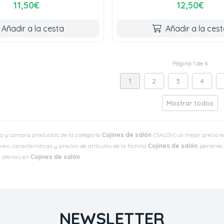
11,50€
12,50€
Añadir a la cesta
Añadir a la ces
Página 1 de 4
1
2
3
4
Mostrar todos
a y compra productos de la categoría
Cojines de salón
(SALÓN) al mejor precio en
es, características y precios de artículos de la familia
Cojines de salón
, pertenec
y ofertas en
Cojines de salón
.
NEWSLETTER