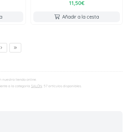
11,50€
ta
Añadir a la cesta
 nuestra tienda online.
iente a la categoría
SALÓN
. 57 artículos disponibles.