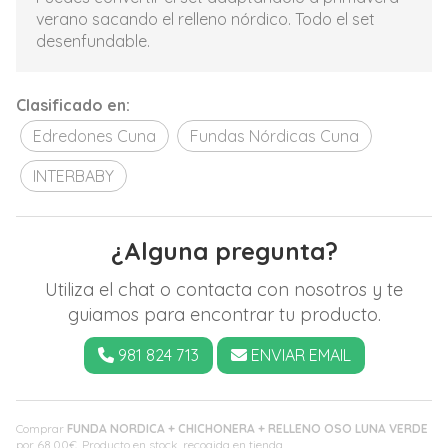
verano sacando el relleno nórdico. Todo el set
desenfundable.
Clasificado en:
Edredones Cuna
Fundas Nórdicas Cuna
INTERBABY
¿Alguna pregunta?
Utiliza el chat o contacta con nosotros y te
guiamos para encontrar tu producto.
981 824 713
ENVIAR EMAIL
Comprar
FUNDA NORDICA + CHICHONERA + RELLENO OSO LUNA VERDE
por
68,00
€
. Producto en stock, recogida en tienda.