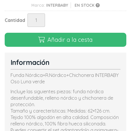
Marca:
INTERBABY
EN STOCK
Cantidad
Añadir a la cesta
Información
Funda Nórdica+R.Nórdico+Chichonera INTERBABY
Oso Luna verde
Incluye las siguientes piezas: funda nórdica
desenfundable, relleno nórdico y chichonera de
protección.
Tamaño y carecterísticas: Medidas: 62×126 cm.
Tejido 100% algodón en alta calidad. Composición
relleno nórdico, 100% fibra hueca siliconada.
Puedes convertir el set adaptandolo a primavera-