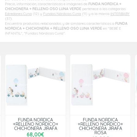
Precio, información, características e imágenes de
FUNDA NORDICA +
CHICHONERA + RELLENO OSO LUNA VERDE
pertenece a las categorías
Edredones Cuna
(12) y
Fundas Nórdicas Cuna
(11) y a la marca
INTERBABY
(37).
Encuentra productos relacionados y de similares características a
FUNDA
NORDICA + CHICHONERA + RELLENO OSO LUNA VERDE
en "BEBÉ E
INFANTIL", "Fundas Nórdicas Cuna".
FUNDA NORDICA
FUNDA NORDICA
+RELLENO NORDICO+
+RELLENO NORDICO+
CHICHONERA JIRAFA
CHICHONERA JIRAFA
ROSA
68,00€