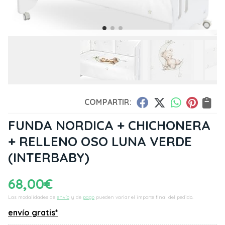
COMPARTIR:
FUNDA NORDICA + CHICHONERA
+ RELLENO OSO LUNA VERDE
(INTERBABY)
68,00
€
Las modalidades de
envío
y de
pago
pueden variar el importe final del pedido.
envío gratis*