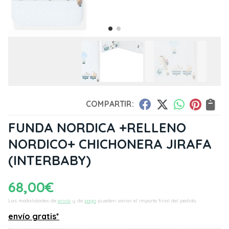
COMPARTIR:
FUNDA NORDICA +RELLENO
NORDICO+ CHICHONERA JIRAFA
(INTERBABY)
68,00
€
Las modalidades de
envío
y de
pago
pueden variar el importe final del pedido.
envío gratis*