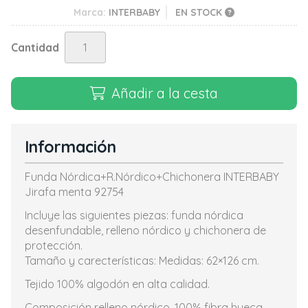
Marca:
INTERBABY
EN STOCK
Cantidad
Añadir a la cesta
Información
Funda Nórdica+R.Nórdico+Chichonera INTERBABY
Jirafa menta 92754
Incluye las siguientes piezas: funda nórdica
desenfundable, relleno nórdico y chichonera de
protección.
Tamaño y carecterísticas: Medidas: 62×126 cm.
Tejido 100% algodón en alta calidad.
Composición relleno nórdico, 100% fibra hueca