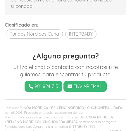
siliconada.
Clasificado en:
Fundas Nórdicas Cuna
INTERBABY
¿Alguna pregunta?
Utiliza el chat o contacta con nosotros y te
guiamos para encontrar tu producto.
981 824 713
ENVIAR EMAIL
Comprar
FUNDA NORDICA +RELLENO NORDICO+ CHICHONERA JIRAFA
por
68,00
€
. Producto en stock, recogida en tienda.
Precio, información, características e imágenes de
FUNDA NORDICA
+RELLENO NORDICO+ CHICHONERA JIRAFA
pertenece a la categoría
Fundas Nórdicas Cuna
(11) y a la marca
INTERBABY
(37).