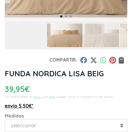
COMPARTIR:
FUNDA NORDICA LISA BEIG
39,95
€
Las modalidades de
envío
y de
pago
pueden variar el importe final del pedido.
envío
5,50
€
*
Medidas