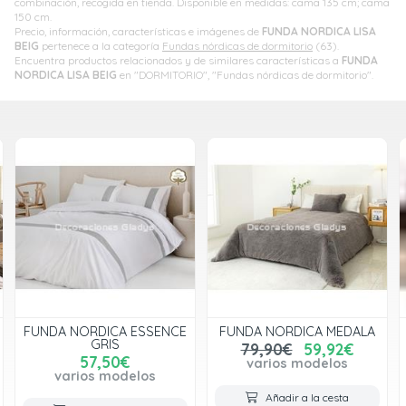
combinación, recogida en tienda. Disponible en medidas: cama 135 cm; cama
150 cm.
Precio, información, características e imágenes de
FUNDA NORDICA LISA
BEIG
pertenece a la categoría
Fundas nórdicas de dormitorio
(63).
Encuentra productos relacionados y de similares características a
FUNDA
NORDICA LISA BEIG
en "DORMITORIO", "Fundas nórdicas de dormitorio".
FUNDA NORDICA ESSENCE
FUNDA NORDICA MEDALA
GRIS
79,90€
59,92€
57,50€
varios modelos
varios modelos
Añadir a la cesta