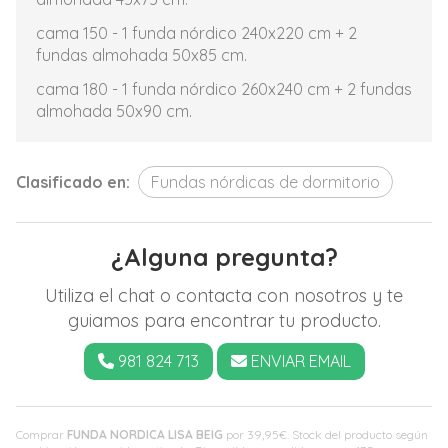
cama 150 - 1 funda nórdico 240x220 cm + 2
fundas almohada 50x85 cm.
cama 180 - 1 funda nórdico 260x240 cm + 2 fundas
almohada 50x90 cm.
Clasificado en:
Fundas nórdicas de dormitorio
¿Alguna pregunta?
Utiliza el chat o contacta con nosotros y te
guiamos para encontrar tu producto.
981 824 713
ENVIAR EMAIL
Comprar
FUNDA NORDICA LISA BEIG
por
39,95
€
. Stock del producto según