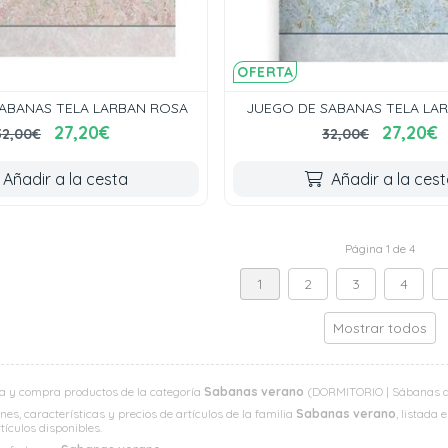
OFERTA
ABANAS TELA LARBAN ROSA
JUEGO DE SABANAS TELA LA
27,20€
27,20€
32,00€
32,00€
Añadir a la cesta
Añadir a la ces
Página 1 de 4
1
2
3
4
Mostrar todos
a y compra productos de la categoría
Sabanas verano
(DORMITORIO | Sábanas de 
es, características y precios de artículos de la familia
Sabanas verano
, listada
rtículos disponibles.