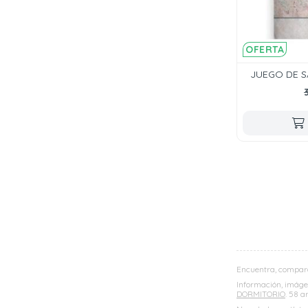
OFERTA
JUEGO DE S
Encuentra, compar
Información, imágen
DORMITORIO
. 58 a