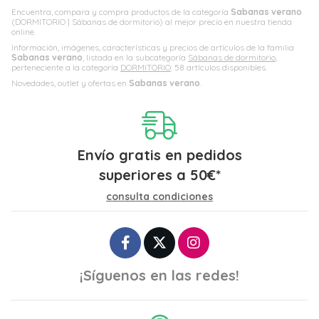
Encuentra, compara y compra productos de la categoría
Sabanas verano
(DORMITORIO | Sábanas de dormitorio) al mejor precio en nuestra tienda
online.
Información, imágenes, características y precios de artículos de la familia
Sabanas verano
, listada en la subcategoría
Sábanas de dormitorio
,
perteneciente a la categoría
DORMITORIO
. 58 artículos disponibles.
Novedades, outlet y ofertas en
Sabanas verano
.
Envío gratis en pedidos
superiores a
50
€
*
consulta condiciones
¡Síguenos en las redes!