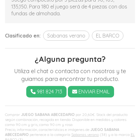
135,150. Para 180 el juego será de 4 piezas con dos
fundas de almohada.
Clasificado en:
Sabanas verano
EL BARCO
¿Alguna pregunta?
Utiliza el chat o contacta con nosotros y te
guiamos para encontrar tu producto.
981 824 713
ENVIAR EMAIL
Comprar
JUEGO SABANA ABECEDARIO
por
20,60
€
. Stock del producto
según combinación, recogida en tienda. Disponible en medidas y colores:
cama 90 cm y gris; cama 90 cm y rosa.
Precio, información, características e imágenes de
JUEGO SABANA
ABECEDARIO
pertenece a la categoría
Sabanas verano
(38) y a la marca
EL
BARCO
(3).