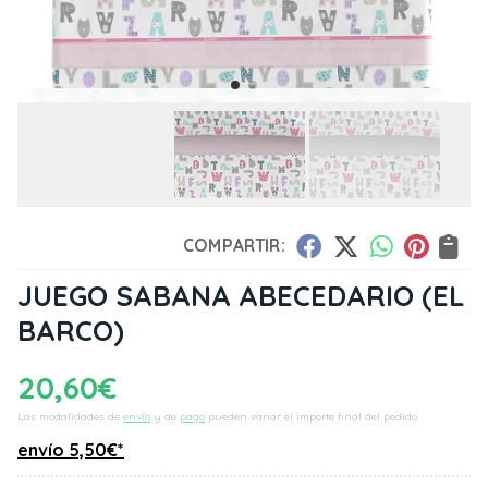
COMPARTIR:
JUEGO SABANA ABECEDARIO
(EL
BARCO)
20,60
€
Las modalidades de
envío
y de
pago
pueden variar el importe final del pedido.
envío
5,50
€
*