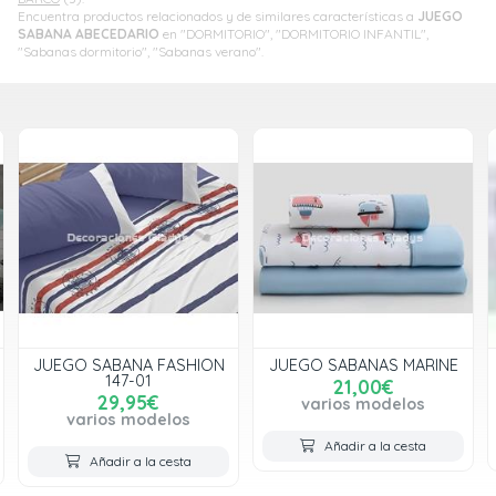
Encuentra productos relacionados y de similares características a
JUEGO
SABANA ABECEDARIO
en "DORMITORIO", "DORMITORIO INFANTIL",
"Sabanas dormitorio", "Sabanas verano".
JUEGO SABANA FASHION
JUEGO SABANAS MARINE
147-01
21,00€
29,95€
varios modelos
varios modelos
Añadir a la cesta
Añadir a la cesta