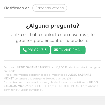
Clasificado en:
Sabanas verano
¿Alguna pregunta?
Utiliza el chat o contacta con nosotros y te
guiamos para encontrar tu producto.
981 824 713
ENVIAR EMAIL
Comprar
JUEGO SABANAS MICKEY
por
41,95
€
. Producto en stock, recogida
en tienda.
Precio, información, características e imágenes de
JUEGO SABANAS
MICKEY
pertenece a la categoría
Sabanas verano
(38).
Encuentra productos relacionados y de similares características a
JUEGO
SABANAS MICKEY
en "DORMITORIO", "DORMITORIO INFANTIL", "Sabanas
dormitorio", "Sabanas verano".