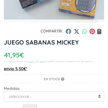
COMPARTIR:
JUEGO SABANAS MICKEY
41,95
€
Las modalidades de
envío
y de
pago
pueden variar el importe final del pedido.
envío
5,50
€
*
EN STOCK
Medidas